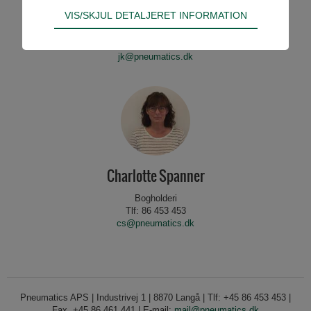
Jakob Kamp
Teknisk
VIS/SKJUL DETALJERET INFORMATION
Tekniske cookies er nødvendige for hjemmesidens
Intern teknisk ordrebehandler
Tlf: 86 453 453
grundlæggende funktioner som fx navigation,
jk@pneumatics.dk
adgangskontrol samt indkøbskurv og kan derfor
ikke fravælges.
Statistik
Statistik-cookies bruges til at optimere design,
brugervenlighed og effektiviteten af en
hjemmeside. Fx ved at indsamle besøgsstatistik
om antal besøg og hvordan hjemmesiden bruges.
Charlotte Spanner
Bogholderi
Tlf: 86 453 453
cs@pneumatics.dk
Pneumatics APS | Industrivej 1 | 8870 Langå | Tlf: +45 86 453 453 |
Fax. +45 86 461 441 | E-mail:
mail@pneumatics.dk