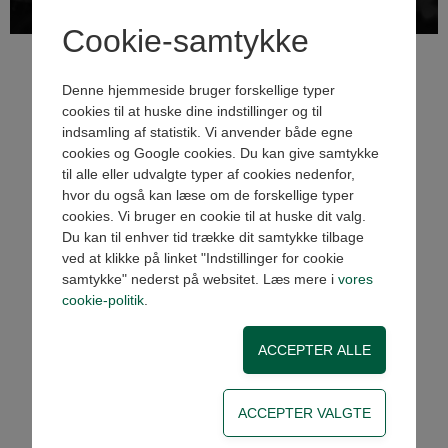
Cookie-samtykke
Denne hjemmeside bruger forskellige typer
cookies til at huske dine indstillinger og til
indsamling af statistik. Vi anvender både egne
cookies og Google cookies. Du kan give samtykke
til alle eller udvalgte typer af cookies nedenfor,
hvor du også kan læse om de forskellige typer
Per Spanner
cookies. Vi bruger en cookie til at huske dit valg.
Du kan til enhver tid trække dit samtykke tilbage
Indehaver Kunderådgivning/teknik
ved at klikke på linket "Indstillinger for cookie
Tlf: 28 143 453
samtykke" nederst på websitet. Læs mere i
vores
ps@pneumatics.dk
cookie-politik
.