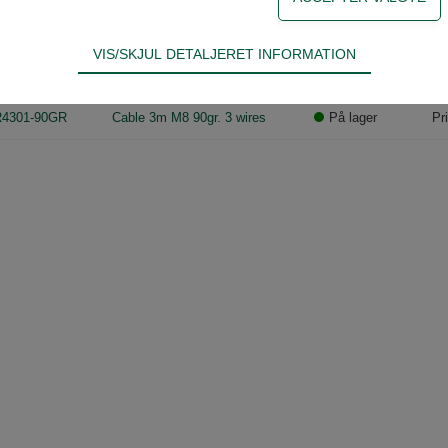
4301-5
Cable 5 m M8 3 wires
På lager
Pr
VIS/SKJUL DETALJERET INFORMATION
ødvendige for hjemmesidens grundlæggende funktioner som fx navigati
4301-5-90GR
Cable 5 m M8 90gr. 3 wires
På lager
Pr
n derfor ikke fravælges.
4301-90GR
Cable 3m M8 90gr. 3 wires
På lager
Pr
s til at optimere design, brugervenlighed og effektiviteten af en hjemme
tik om antal besøg og hvordan hjemmesiden bruges.