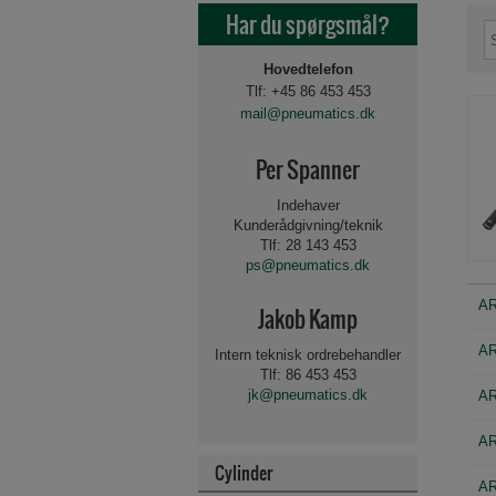
Har du spørgsmål?
Hovedtelefon
Tlf: +45 86 453 453
mail@pneumatics.dk
Per Spanner
Indehaver
Kunderådgivning/teknik
Tlf: 28 143 453
ps@pneumatics.dk
AR
Jakob Kamp
AR
Intern teknisk ordrebehandler
Tlf: 86 453 453
jk@pneumatics.dk
AR
AR
Cylinder
AR