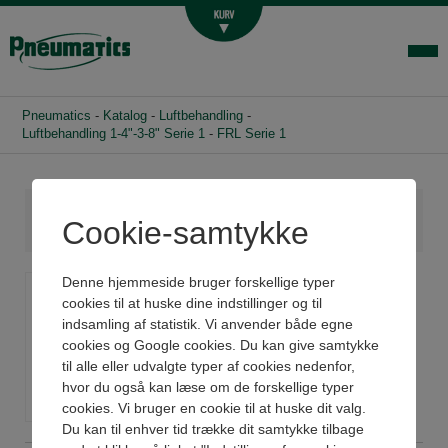
Luftbehandling
Fittings og slange
Hydraulik
Pneumatics
-
Katalog
-
Luftbehandling
-
Handelsbetingelser
Luftbehandling 1-4"-3-8" Serie 1
-
FRL Serie 1
Agenturer
Om os
Cookie-samtykke
Kontakt
FRL Serie 1
Denne hjemmeside bruger forskellige typer
Login-infocenter
cookies til at huske dine indstillinger og til
indsamling af statistik. Vi anvender både egne
Se datablad og 3D
cookies og Google cookies. Du kan give samtykke
til alle eller udvalgte typer af cookies nedenfor,
hvor du også kan læse om de forskellige typer
cookies. Vi bruger en cookie til at huske dit valg.
Du kan til enhver tid trække dit samtykke tilbage