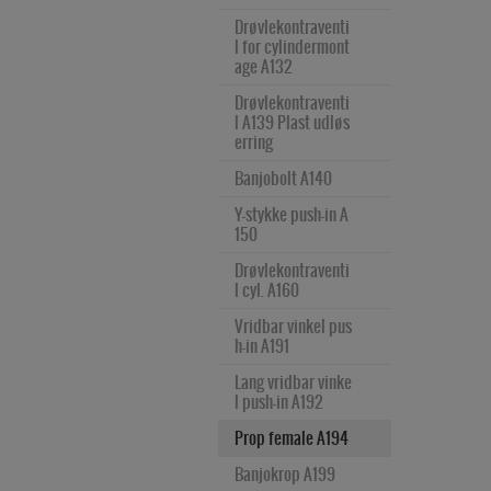
Mekanisk ventil tap/s
Griber parallel do
O 6432 Ø25 MX m
Skotgennemførin
A 15552 Ø16 UG2
Cylinder ISO 6432 
stang Ø63 RY
cylinder Ø40 SS
Ø50 ST
pr. - rulle/spr. 1/8"
bbeltvirkende Ø10
agnet
g 90gr. push-in PL
Drøvlekontraventi
Ø20 MC magnet
-Ø25 PS3
M
l for cylindermont
Føringsenhed VDM
Drejecylinder tand
Stempelstangsløs 
Manuel ventil adapt. t
Rustfri Cylinder IS
age A132
A 15552 Ø25 UG2
Cylinder ISO 6432 
stang Ø80 RY
cylinder Ø50 SS
op 1/8"
Griber parallel en
O 6432 Ø25 MX  
Skotgennemførin
Ø20 MC magnet o
keltvirkende NO Ø
magnet og bremse
g PM
Drøvlekontraventi
Føringsenhed VDM
Drejecylinder tand
Stempelstangsløs 
Antenne ventil 1/8" 3/
g bremse
10-Ø25 PS5
l A139 Plast udløs
A 15552 Ø32 UG2
stang Ø100 RY
cylinder Ø63 SS
2 - 5/2
Beslag for rustfri 
Skotgennemførin
erring
Cylinder ISO 6432 
Griber parallel en
cylinder ISO 6432 
g indv. gevind PMF
Føringsenhed VDM
Drejecylinder tand
Manuel håndtagsvent
Ø25 MC magnet
keltvirkende NC Ø
MX
Banjobolt A140
A 15552 Ø40 UG2
stang Ø125 RY
il 1/8"-1/4"
Enkelt union push-
10-Ø25 PS6
Cylinder ISO 6432 
in POC
Y-stykke push-in A
Føringsenhed VDM
Manuel ventil push/p
Ø25 MC magnet o
Griber 3-finger do
150
A 15552 Ø50 UG2
ull 1/8"
g bremse
Prop plast PP
bbeltvirkende Ø16
-Ø63 PX3
Drøvlekontraventi
Føringsenhed VDM
Manuel håndventil to
Prop PPF
l cyl. A160 
A 15552 Ø100 UG2
p 1/8"-1/4"
Dobbelt union PU
Vridbar vinkel pus
Manuel ventil adapt. 
h-in A191
90° 1/8"
Vinkel push-in PV
Lang vridbar vinke
Manuel håndventil m/
Y-stykke reduction 
l push-in A192
lås 1/4"
push-in PW
Prop female A194
Microventil M5-Ø4 - 
Y-stykke pibe redu
3/2 VM400
ction push-in PWJ
Banjokrop A199