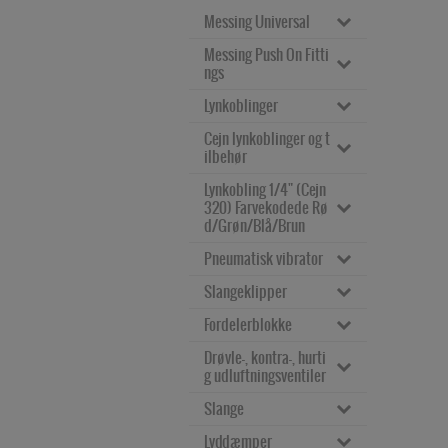
Microventil M5-Ø4 ad
PWW
Messing Universal
apter VM400
Y-stykke med gevi
Messing Push On Fitti
Vinkel med udven
Tryk- og drejeknapper 
nd PX
ngs
dig gevind B201
for adapterventiler
Y-stykke push-in P
Lynkoblinger
Vinkel indv/udv g
Enkelt Union Rapi
Pedalventil / fodventi
Y
evind B202
d  Push-ON C301
l 1/4"-Ø4 VP
Cejn lynkoblinger og t
Lynkoblinger E501
Y-stykke push-in pi
ilbehør
Vinkel indvendig g
Enkelt Union Rapi
Ventil 2/2 direkte ope
be PYJ
Lynkoblinger E502
evind B203
d  Push-On C302C
reret VQD
Lynkobling 1/4" (Cejn 
Kobling CEJN 320 i
Kryds push-in PZA
320) Farvekodede Rø
Lynkobling E505
t-stykke med udve
Enkelt union rapid 
ndv. og udv. gevin
Membranventil 2/2 in
d/Grøn/Blå/Brun
Drøvlekontraventi
ndigt gevind B204
C302
d
ddirekte opereret VQI
Nippel E521
l cylinder push-in 
Pneumatisk vibrator
T-STYKKE UIU B20
Enkelt union rapid 
Kobling slangestu
Kobling 1/4" NW 7,
Membranventil 2/2 di
SL
Nippel E522
5
Push-ON C304
ds 1/4"-1/2"
2mm (Cejn 320) Fa
rekte opereret. VQM
Slangeklipper
Pneumatisk vibrat
Drøvlekontraventi
rvekodede Rød/G
Nippel E525
T-stykke med nipp
Samler Rapid Pus
Nippel CEJN 320 i
or
Ventil til aktuator Na
l push-in SLB
røn/Blå/Brun
Fordelerblokke
Slangeklipper
el B206 
h-ON C305
ndv. og udv. gevin
mur VU
Lynkoblinger Mini 
Fittingssortiment 
d
Nippel 1/4" NW 7,2
Drøvle-, kontra-, hurti
E541
Fordelerblok kryd
T-stykke B207
Skotgennemførin
Stik for magnetventil 
Plast
mm (Cejn 320) Far
g udluftningsventiler
s
g rapid C306
Nippel slangestud
10mm
vekodede Rød/Gr
Lynkoblinger Mini 
T-stykke med nipp
s 1/4"-1/2"
øn/Blå/Brun
Slange
E542
Fordelerblok enke
Drøvlekontraventi
el B208
Vinkel Fast Rapid 
Stik for magnetventil 
lt 1/4"-1/8"
l
Push-On C307
Blæsepistol
15mm 
Lyddæmper
Lynkoblinger mini 