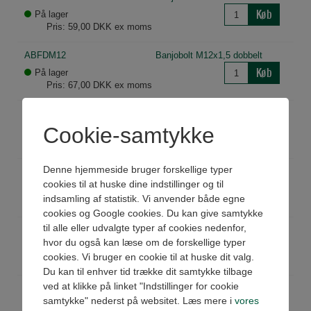
Køb
På lager
Pris: 59,00 DKK ex moms
ABFDM12
Banjobolt M12x1,5 dobbelt
Køb
På lager
Pris: 67,00 DKK ex moms
ABFDM14
Banjobolt M14x1,5 dobbelt
Cookie-samtykke
Køb
På lager
Pris: 68,00 DKK ex moms
Denne hjemmeside bruger forskellige typer
ABFDM16
Banjobolt M16x1,5 dobbelt
cookies til at huske dine indstillinger og til
Køb
På lager
indsamling af statistik. Vi anvender både egne
Pris: 112,00 DKK ex moms
cookies og Google cookies. Du kan give samtykke
til alle eller udvalgte typer af cookies nedenfor,
ABFDM18
Banjobolt M18x1,5 dobbelt
hvor du også kan læse om de forskellige typer
Køb
På lager
cookies. Vi bruger en cookie til at huske dit valg.
Pris: 123,00 DKK ex moms
Du kan til enhver tid trække dit samtykke tilbage
ved at klikke på linket "Indstillinger for cookie
ABFDM20
Banjobolt M20x1,5 dobbelt
samtykke" nederst på websitet. Læs mere i
vores
Køb
Ikke på lager