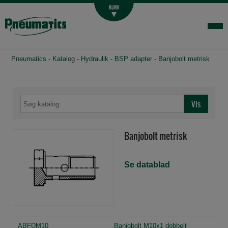
Luftbehandling
Fittings og slange
Hydraulik
Pneumatics
-
Katalog
-
Hydraulik
-
BSP adapter
-
Banjobolt metrisk
Handelsbetingelser
Agenturer
Om os
Kontakt
Banjobolt metrisk
Login-infocenter
Se datablad
ABFDM10
Banjobolt M10x1 dobbelt