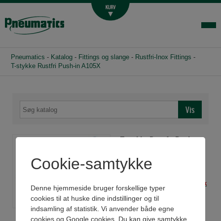
Luftbehandling
Fittings og slange
Hydraulik
Pneumatics
-
Katalog
-
Fittings og slange
-
Rustfri-Inox Fittings
-
Handelsbetingelser
T-stykke Rustfri Push-in A105X
Agenturer
Om os
Kontakt
T-stykke Rustfri Push-in
Login-infocenter
A105X
Cookie-samtykke
Har du husket slange? -
Klik
Denne hjemmeside bruger forskellige typer
her
cookies til at huske dine indstillinger og til
indsamling af statistik. Vi anvender både egne
Se datablad
cookies og Google cookies. Du kan give samtykke