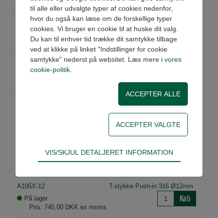
til alle eller udvalgte typer af cookies nedenfor,
hvor du også kan læse om de forskellige typer
A105X-4
T-stykke Push-in 316 Ø4mm
cookies. Vi bruger en cookie til at huske dit valg.
Køb
På lager
Du kan til enhver tid trække dit samtykke tilbage
Pris: 303,00 DKK ex moms
ved at klikke på linket "Indstillinger for cookie
samtykke" nederst på websitet. Læs mere i
vores
A105X-6
T-stykke Push-in 316 Ø6mm
cookie-politik
.
Køb
På lager
Pris: 320,00 DKK ex moms
A105X-8
T-stykke Push-in 316 Ø8mm
Køb
På lager
Pris: 380,00 DKK ex moms
A105X-10
T-stykke Push-in 316 Ø10mm
Teknisk
VIS/SKJUL DETALJERET INFORMATION
Køb
Ikke på lager
Tekniske cookies er nødvendige for hjemmesidens
Pris: 505,00 DKK ex moms
grundlæggende funktioner som fx navigation,
adgangskontrol samt indkøbskurv og kan derfor
A105X-12
T-stykke Push-in 316 Ø12mm
ikke fravælges.
Køb
På lager
Pris: 745,00 DKK ex moms
Statistik