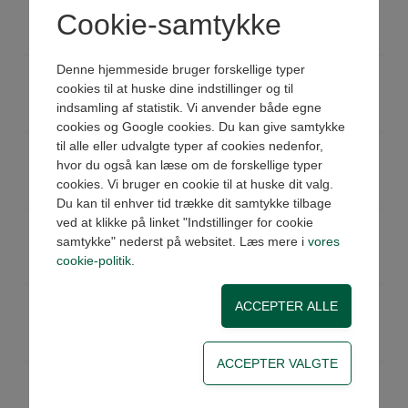
Cookie-samtykke
Køb
På lager
Pris: 391,00 DKK ex moms
Denne hjemmeside bruger forskellige typer
VQD1422O15N
Ventil 2/2 1/4" NO 1,5mm NBR
cookies til at huske dine indstillinger og til
Køb
På lager
indsamling af statistik. Vi anvender både egne
Pris: 415,00 DKK ex moms
cookies og Google cookies. Du kan give samtykke
til alle eller udvalgte typer af cookies nedenfor,
VQD1422O25N
Ventil 2/2 1/4" NO 2,5mm NBR
hvor du også kan læse om de forskellige typer
Køb
På lager
cookies. Vi bruger en cookie til at huske dit valg.
Pris: 415,00 DKK ex moms
Du kan til enhver tid trække dit samtykke tilbage
ved at klikke på linket "Indstillinger for cookie
VQD1432C15N
Ventil 3/2 1/4" NC 1,5mm NBR
samtykke" nederst på websitet. Læs mere i
vores
Køb
På lager
cookie-politik
.
Pris: 426,00 DKK ex moms
VQD1432C20N
Ventil 3/2 1/4" NC 2,0mm NBR
Køb
Ikke på lager
Pris: 426,00 DKK ex moms
VQD1432C25N
Ventil 3/2 1/4" NC 2,5mm NBR
Køb
Ikke på lager