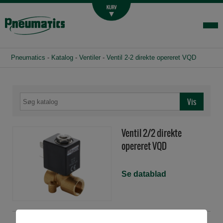
Luftbehandling
Fittings og slange
Hydraulik
Pneumatics
-
Katalog
-
Ventiler
-
Ventil 2-2 direkte opereret VQD
Handelsbetingelser
Agenturer
Om os
Kontakt
Ventil 2/2 direkte
Login-infocenter
opereret VQD
Se datablad
VQD1422C25N
Ventil 2/2 1/4" NC 2,5mm NBR