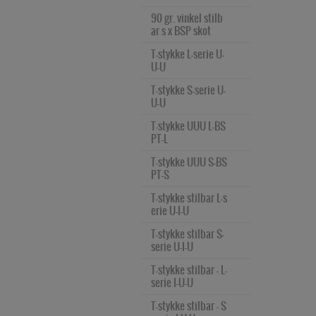
Stik for magnetventil 
90 gr. vinkel stilb
Form B - 22mm
ar s x BSP skot
Stik for magnetventil 
T-stykke L-serie U-
Form A - 30mm
U-U
Magnetventil 1/2" Inli
T-stykke S-serie U-
ne VY
U-U
Magnetventil 1/4" Inli
T-stykke UUU L-BS
ne VY
PT-L
Magnetventil 1/8" Inli
T-stykke UUU S-BS
ne VY
PT-S
T-stykke stilbar L-s
erie U-I-U
T-stykke stilbar S-
serie U-I-U
T-stykke stilbar - L-
serie I-U-U
T-stykke stilbar - S