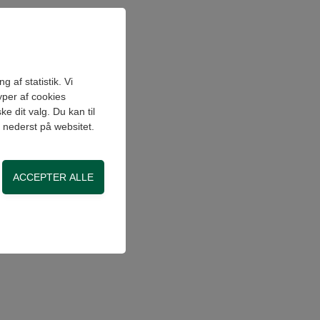
 af statistik. Vi
yper af cookies
e dit valg. Du kan til
" nederst på websitet.
on, adgangskontrol
side. Fx ved at