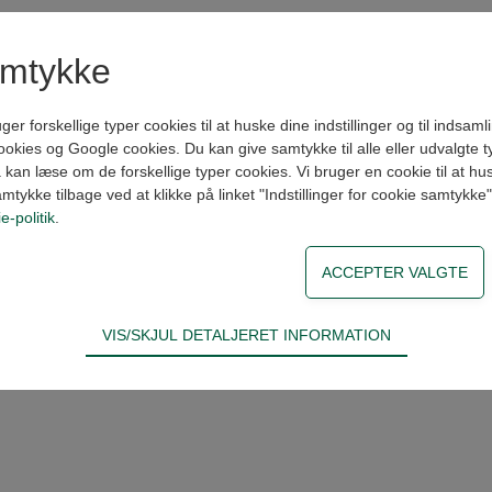
amtykke
forskellige typer cookies til at huske dine indstillinger og til indsamling
kies og Google cookies. Du kan give samtykke til alle eller udvalgte t
kan læse om de forskellige typer cookies. Vi bruger en cookie til at husk
amtykke tilbage ved at klikke på linket "Indstillinger for cookie samtykke
e-politik
.
VIS/SKJUL DETALJERET INFORMATION
ødvendige for hjemmesidens grundlæggende funktioner som fx navigati
n derfor ikke fravælges.
s til at optimere design, brugervenlighed og effektiviteten af en hjemme
tik om antal besøg og hvordan hjemmesiden bruges.