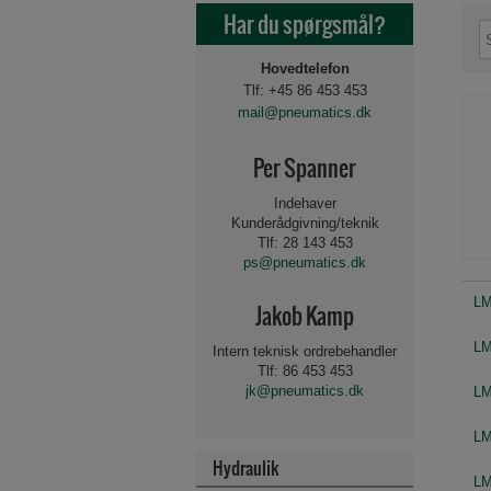
Har du spørgsmål?
Hovedtelefon
Tlf: +45 86 453 453
mail@pneumatics.dk
Per Spanner
Indehaver
Kunderådgivning/teknik
Tlf: 28 143 453
ps@pneumatics.dk
LM
Jakob Kamp
LM
Intern teknisk ordrebehandler
Tlf: 86 453 453
jk@pneumatics.dk
LM
LM
Hydraulik
Beslag og tilbehør for 
Spole for magnetvent
Luftbehandling 1/8"-
PLASTIK PUSH-IN FITT
LM