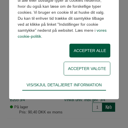
til alle eller udvalgte typer af cookies nedenfor,
B203 1/8
Vinkel univ. indv.gev. 1/8"
hvor du også kan læse om de forskellige typer
Køb
På lager
cookies. Vi bruger en cookie til at huske dit valg.
Pris: 23,20 DKK ex moms
Du kan til enhver tid trække dit samtykke tilbage
ved at klikke på linket "Indstillinger for cookie
B203 1/4
Vinkel univ. indv.gev. 1/4"
samtykke" nederst på websitet. Læs mere i
vores
Køb
På lager
cookie-politik
.
Pris: 23,20 DKK ex moms
B203 3/8
Vinkel univ. indv.gev. 3/8"
Køb
På lager
Pris: 32,23 DKK ex moms
B203 1/2
Vinkel univ. indv.gev. 1/2"
Køb
På lager
Teknisk
VIS/SKJUL DETALJERET INFORMATION
Pris: 52,66 DKK ex moms
Tekniske cookies er nødvendige for hjemmesidens
grundlæggende funktioner som fx navigation,
B203 3/4
Vinkel univ. indv.gev. 3/4"
adgangskontrol samt indkøbskurv og kan derfor
Køb
På lager
ikke fravælges.
Pris: 90,40 DKK ex moms
Statistik