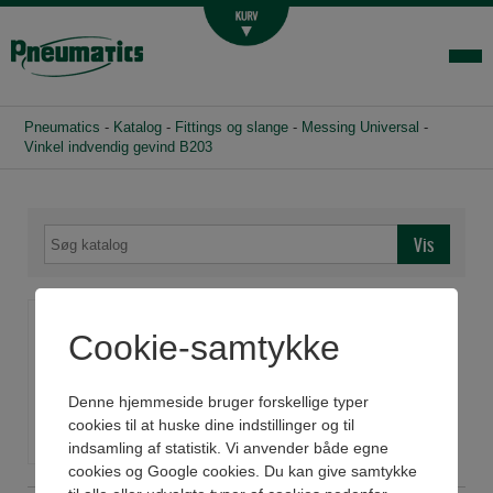
Luftbehandling
Fittings og slange
Hydraulik
Pneumatics
-
Katalog
-
Fittings og slange
-
Messing Universal
-
Handelsbetingelser
Vinkel indvendig gevind B203
Agenturer
Om os
Kontakt
Vinkel indvendig gevind
Login-infocenter
Cookie-samtykke
B203
Denne hjemmeside bruger forskellige typer
Se datablad
cookies til at huske dine indstillinger og til
indsamling af statistik. Vi anvender både egne
cookies og Google cookies. Du kan give samtykke