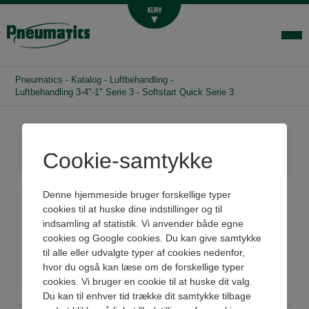
Luftbehandling
Fittings og slange
Hydraulik
Pneumatics
-
Katalog
-
Luftbehandling
-
Handelsbetingelser
Luftbehandling 3-4"-1" Serie 3
-
Softstart Quick Serie 3
Agenturer
Om os
Cookie-samtykke
Kontakt
Softstart Quick Serie 3
Denne hjemmeside bruger forskellige typer
Login-infocenter
cookies til at huske dine indstillinger og til
indsamling af statistik. Vi anvender både egne
Se datablad og 3D
cookies og Google cookies. Du kan give samtykke
til alle eller udvalgte typer af cookies nedenfor,
hvor du også kan læse om de forskellige typer
cookies. Vi bruger en cookie til at huske dit valg.
Du kan til enhver tid trække dit samtykke tilbage