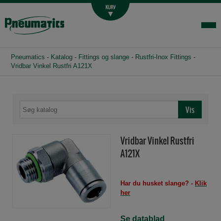
Luftbehandling
Fittings og slange
Hydraulik
Pneumatics
-
Katalog
-
Fittings og slange
-
Rustfri-Inox Fittings
-
Handelsbetingelser
Vridbar Vinkel Rustfri A121X
Agenturer
Om os
Kontakt
Vridbar Vinkel Rustfri
Login-infocenter
A121X
Har du husket slange? -
Klik
her
Se datablad