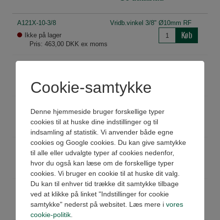
A121X-10-3/8
Vridb.vinkel 3/8" Ø10mm RF
Køb
Ikke på lager
Pris: 463,00 DKK ex moms
A121X-12-3/8
Vridb.vinkel 3/8" Ø12mm RF
Køb
Ikke på lager
Cookie-samtykke
Pris: 651,00 DKK ex moms
A121X-4-M5
Vridb.vinkel M5 Ø4mm RF
Denne hjemmeside bruger forskellige typer
Køb
Ikke på lager
cookies til at huske dine indstillinger og til
Pris: 252,00 DKK ex moms
indsamling af statistik. Vi anvender både egne
cookies og Google cookies. Du kan give samtykke
A121X-4-1/8
Vridb.vinkel 1/8" Ø4mm RF
til alle eller udvalgte typer af cookies nedenfor,
Køb
På lager
hvor du også kan læse om de forskellige typer
Pris: 280,00 DKK ex moms
cookies. Vi bruger en cookie til at huske dit valg.
Du kan til enhver tid trække dit samtykke tilbage
A121X-6-M5
Vridb.vinkel M5 Ø6mm RF
ved at klikke på linket "Indstillinger for cookie
Køb
Ikke på lager
samtykke" nederst på websitet. Læs mere i
vores
Pris: 355,00 DKK ex moms
cookie-politik
.