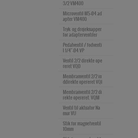
3/2 VM400
Microventil M5-Ø4 ad
apter VM400
Tryk- og drejeknapper 
for adapterventiler
Pedalventil / fodventi
l 1/4"-Ø4 VP
Ventil 2/2 direkte ope
reret VQD
Membranventil 2/2 in
ddirekte opereret VQI
Membranventil 2/2 di
rekte opereret. VQM
Ventil til aktuator Na
mur VU
Stik for magnetventil 
10mm