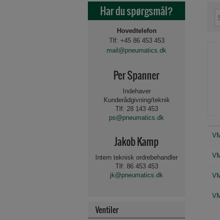
Har du spørgsmål?
Hovedtelefon
Tlf: +45 86 453 453
mail@pneumatics.dk
Per Spanner
Indehaver
Kunderådgivning/teknik
Tlf: 28 143 453
ps@pneumatics.dk
VM
Jakob Kamp
VM
Intern teknisk ordrebehandler
Tlf: 86 453 453
jk@pneumatics.dk
VM
VM
Ventiler
Beslag og tilbehør for 