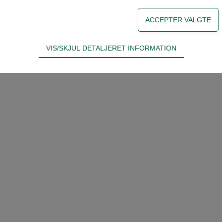
VIS/SKJUL DETALJERET INFORMATION
ødvendige for hjemmesidens grundlæggende funktioner som fx navigati
n derfor ikke fravælges.
s til at optimere design, brugervenlighed og effektiviteten af en hjemme
tik om antal besøg og hvordan hjemmesiden bruges.