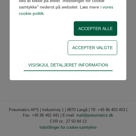
ved at klikke på linket "Indstillinger for cookie
E502-1/4
Lynkobling 1/4 indv.
samtykke" nederst på websitet. Læs mere i
vores
Køb
På lager
cookie-politik
.
Pris: 171,00 DKK ex moms
E502-3/8
Lynkobling 3/8 indv.
Køb
På lager
Pris: 175,00 DKK ex moms
E502-1/2
Lynkobling 1/2 indv.
Køb
På lager
Teknisk
VIS/SKJUL DETALJERET INFORMATION
Pris: 184,00 DKK ex moms
Tekniske cookies er nødvendige for hjemmesidens
grundlæggende funktioner som fx navigation,
adgangskontrol samt indkøbskurv og kan derfor
ikke fravælges.
Statistik
Pneumatics APS | Industrivej 1 | 8870 Langå | Tlf: +45 86 453 453 |
Statistik-cookies bruges til at optimere design,
Fax. +45 86 461 441 | E-mail:
mail@pneumatics.dk
brugervenlighed og effektiviteten af en
CVR nr.: 27 50 84 13
hjemmeside. Fx ved at indsamle besøgsstatistik
Indstillinger for cookie-samtykke
om antal besøg og hvordan hjemmesiden bruges.