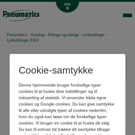
Luftbehandling
Fittings og slange
Hydraulik
Pneumatics
-
Katalog
-
Fittings og slange
-
Lynkoblinger
-
Handelsbetingelser
Lynkoblinger E502
Agenturer
Om os
Cookie-samtykke
Kontakt
Lynkoblinger E502
Denne hjemmeside bruger forskellige typer
Login-infocenter
cookies til at huske dine indstillinger og til
indsamling af statistik. Vi anvender både egne
Se datablad
cookies og Google cookies. Du kan give samtykke
til alle eller udvalgte typer af cookies nedenfor,
hvor du også kan læse om de forskellige typer
cookies. Vi bruger en cookie til at huske dit valg.
Du kan til enhver tid trække dit samtykke tilbage