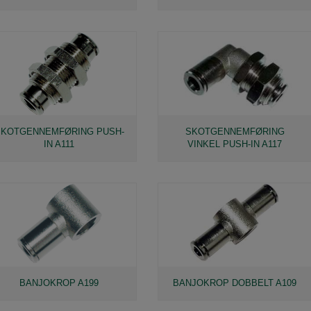
SKOTGENNEMFØRING PUSH-
SKOTGENNEMFØRING
IN A111
VINKEL PUSH-IN A117
BANJOKROP A199
BANJOKROP DOBBELT A109