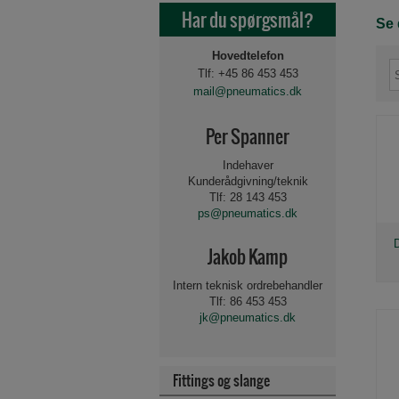
Har du spørgsmål?
Se 
Hovedtelefon
Tlf: +45 86 453 453
mail@pneumatics.dk
Per Spanner
Indehaver
Kunderådgivning/teknik
Tlf: 28 143 453
ps@pneumatics.dk
Jakob Kamp
Intern teknisk ordrebehandler
Tlf: 86 453 453
jk@pneumatics.dk
Fittings og slange
Beslag og tilbehør for 
Spole for magnetvent
Luftbehandling 1/8"-