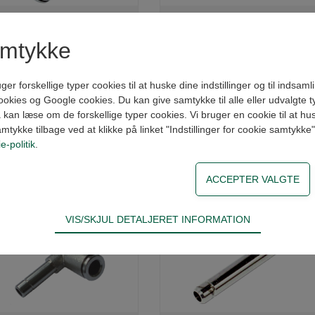
DOBBELT UNION PUSH-IN
VINKEL UNION PUSH-IN A104
A103
amtykke
forskellige typer cookies til at huske dine indstillinger og til indsamling
kies og Google cookies. Du kan give samtykke til alle eller udvalgte t
kan læse om de forskellige typer cookies. Vi bruger en cookie til at husk
amtykke tilbage ved at klikke på linket "Indstillinger for cookie samtykke
e-politik
.
Y-STYKKE PUSH-IN A150
LIGE KOBLINGSNIPPEL A107
VIS/SKJUL DETALJERET INFORMATION
ødvendige for hjemmesidens grundlæggende funktioner som fx navigati
n derfor ikke fravælges.
s til at optimere design, brugervenlighed og effektiviteten af en hjemme
tik om antal besøg og hvordan hjemmesiden bruges.