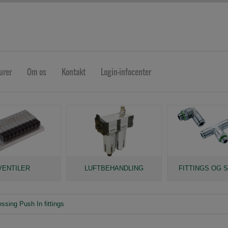
urer
Om os
Kontakt
Login-infocenter
VENTILER
LUFTBEHANDLING
FITTINGS OG 
ssing Push In fittings