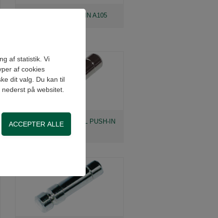
T-STYKKE PUSH-IN A105
 af statistik. Vi
yper af cookies
e dit valg. Du kan til
" nederst på websitet.
REDUKTIONSNIPPEL PUSH-IN
A108
on, adgangskontrol
side. Fx ved at