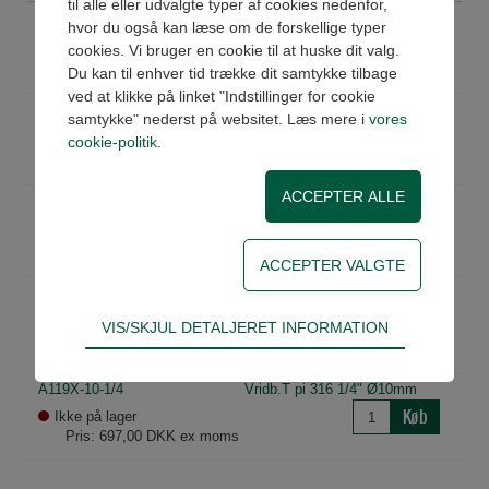
til alle eller udvalgte typer af cookies nedenfor,
A119X-6-1/8
Vridb.T pi 316 1/8" Ø6mm
hvor du også kan læse om de forskellige typer
Køb
På lager
cookies. Vi bruger en cookie til at huske dit valg.
Pris: 359,00 DKK ex moms
Du kan til enhver tid trække dit samtykke tilbage
ved at klikke på linket "Indstillinger for cookie
A119X-6-1/4
Vridb.T pi 316 1/4" Ø6mm
samtykke" nederst på websitet. Læs mere i
vores
Køb
På lager
cookie-politik
.
Pris: 367,00 DKK ex moms
A119X-8-1/8
Vridb.T pi 316 1/8" Ø8mm
Køb
På lager
Pris: 402,00 DKK ex moms
A119X-8-1/4
Vridb.T pi 316 1/4" Ø8mm
Køb
Teknisk
På lager
VIS/SKJUL DETALJERET INFORMATION
Pris: 430,00 DKK ex moms
Tekniske cookies er nødvendige for hjemmesidens
grundlæggende funktioner som fx navigation,
A119X-10-1/4
Vridb.T pi 316 1/4" Ø10mm
adgangskontrol samt indkøbskurv og kan derfor
Køb
Ikke på lager
ikke fravælges.
Pris: 697,00 DKK ex moms
Statistik