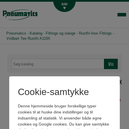
Luftbehandling
Fittings og slange
Hydraulik
Pneumatics
-
Katalog
-
Fittings og slange
-
Rustfri-Inox Fittings
-
Handelsbetingelser
Vridbart Tee Rustfri A119X
Agenturer
Om os
Kontakt
Vridbart Tee Rustfri A119X
Login-infocenter
Cookie-samtykke
Har du husket slange? -
Klik
her
Denne hjemmeside bruger forskellige typer
cookies til at huske dine indstillinger og til
indsamling af statistik. Vi anvender både egne
Se datablad
cookies og Google cookies. Du kan give samtykke